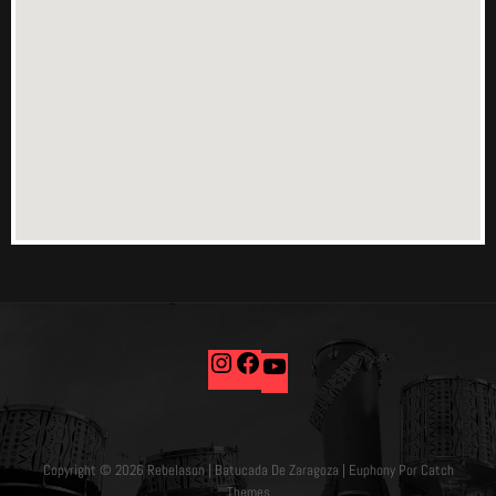
Copyright © 2026
Rebelason | Batucada De Zaragoza
|
Euphony Por
Catch
Themes