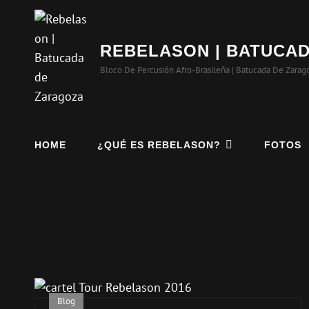
REBELASON | BATUCA
Bloco De Percusión Afro-Brasileña | Batucada De Zarag
HOME
¿QUÉ ES REBELASON?
FOTOS
Blog