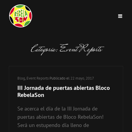
Categoría:
Event Reports
Blog
,
Event Reports
Publicado el
22 mayo, 2017
III Jornada de puertas abiertas Bloco
RebelaSon
Se acerca el día de la III Jornada de
puertas abiertas de Bloco RebelaSon!
Será un estupendo día lleno de