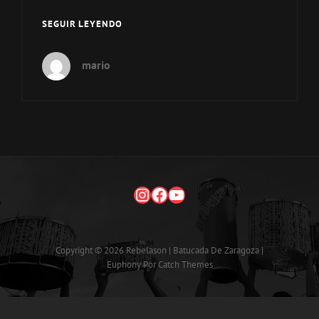
SEGUIR LEYENDO
mario
Copyright © 2026
Rebelason | Batucada De Zaragoza
|
Euphony Por
Catch Themes